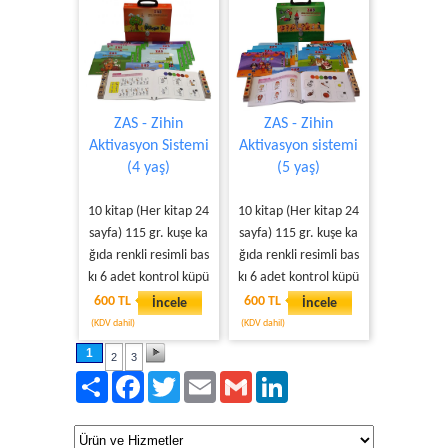
ZAS - Zihin
ZAS - Zihin
Aktivasyon Sistemi
Aktivasyon sistemi
(4 yaş)
(5 yaş)
10 kitap (Her kitap 24
10 kitap (Her kitap 24
sayfa) 115 gr. kuşe ka
sayfa) 115 gr. kuşe ka
ğıda renkli resimli bas
ğıda renkli resimli bas
kı 6 adet kontrol küpü
kı 6 adet kontrol küpü
600 TL
600 TL
İncele
İncele
(KDV dahil)
(KDV dahil)
1
2
3
Paylaş
Facebook
Twitter
Email
Gmail
LinkedIn