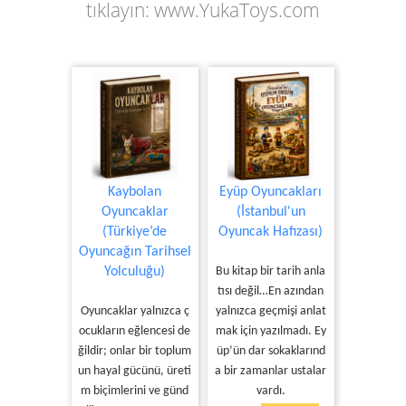
tıklayın
:
www.YukaToys.com
Kaybolan
Eyüp Oyuncakları
Oyuncaklar
(İstanbul'un
(Türkiye’de
Oyuncak Hafızası)
Oyuncağın Tarihsel
Yolculuğu)
Bu kitap bir tarih anla
tısı değil…En azından
Oyuncaklar yalnızca ç
yalnızca geçmişi anlat
ocukların eğlencesi de
mak için yazılmadı. Ey
ğildir; onlar bir toplum
üp’ün dar sokaklarınd
un hayal gücünü, üreti
a bir zamanlar ustalar
m biçimlerini ve günd
vardı.