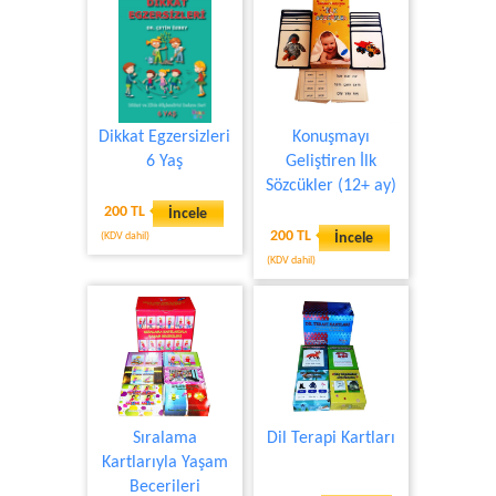
Dikkat Egzersizleri
Konuşmayı
6 Yaş
Geliştiren İlk
Sözcükler (12+ ay)
200 TL
İncele
200 TL
(KDV dahil)
İncele
(KDV dahil)
Sıralama
Dil Terapi Kartları
Kartlarıyla Yaşam
Becerileri