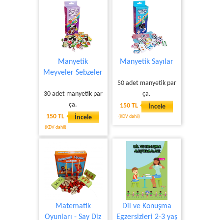
Manyetik
Manyetik Sayılar
Meyveler Sebzeler
50 adet manyetik par
30 adet manyetik par
ça.
ça.
150 TL
İncele
150 TL
İncele
(KDV dahil)
(KDV dahil)
Matematik
Dil ve Konuşma
Oyunları - Say Diz
Egzersizleri 2-3 yaş