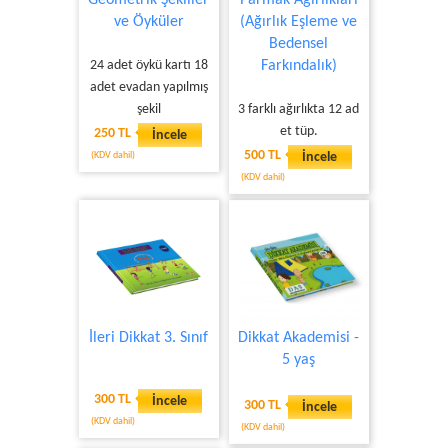
Geometrik Şekiller
Parmak Ağırlıkları
ve Öyküler
(Ağırlık Eşleme ve
Bedensel
24 adet öykü kartı 18
Farkındalık)
adet evadan yapılmış
şekil
3 farklı ağırlıkta 12 ad
et tüp.
250 TL
İncele
500 TL
(KDV dahil)
İncele
(KDV dahil)
İleri Dikkat 3. Sınıf
Dikkat Akademisi -
5 yaş
300 TL
İncele
300 TL
İncele
(KDV dahil)
(KDV dahil)