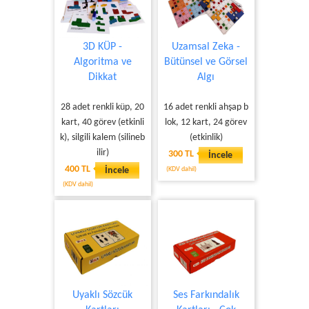
3D KÜP -
Uzamsal Zeka -
Algoritma ve
Bütünsel ve Görsel
Dikkat
Algı
28 adet renkli küp, 20
16 adet renkli ahşap b
kart, 40 görev (etkinli
lok, 12 kart, 24 görev
k), silgili kalem (silineb
(etkinlik)
ilir)
300 TL
İncele
400 TL
İncele
(KDV dahil)
(KDV dahil)
Uyaklı Sözcük
Ses Farkındalık