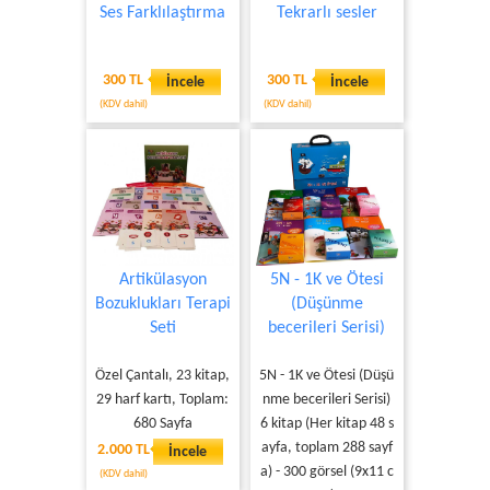
Ses Farklılaştırma
Tekrarlı sesler
300 TL
300 TL
İncele
İncele
(KDV dahil)
(KDV dahil)
Artikülasyon
5N - 1K ve Ötesi
Bozuklukları Terapi
(Düşünme
Seti
becerileri Serisi)
Özel Çantalı, 23 kitap,
5N - 1K ve Ötesi (Düşü
29 harf kartı, Toplam:
nme becerileri Serisi)
680 Sayfa
6 kitap (Her kitap 48 s
ayfa, toplam 288 sayf
2.000 TL
İncele
a) - 300 görsel (9x11 c
(KDV dahil)