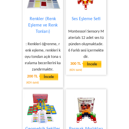
Renkler (Renk
Ses Eşleme Seti
Eşleme ve Renk
Tonları)
Montessori Sensory M
aterials 12 adet ses tü
: Renkleri öğrenme, r
pünden oluşmaktadır.
enk eşleme, renkleri k
6 Farklı sesi içermekte
oyu tondan açık tona s
dir.
ıralama becerilerini ka
300 TL
İncele
zandırmaktır.
(KDV dahil)
200 TL
İncele
(KDV dahil)