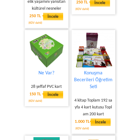
elik yaşamını yansıtan
250 TL
İncele
kültürel nesneler
(KDV dahil)
250 TL
İncele
(KDV dahil)
Ne Var?
Konuşma
Becerileri Öğretim
28 şeffaf PVC kart
Seti
150 TL
İncele
4 kitap Toplam 192 sa
(KDV dahil)
yfa 4 kart kutusu Topl
am 200 kart
1.000 TL
İncele
(KDV dahil)