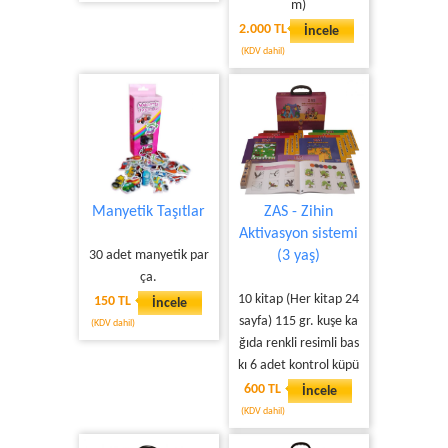
m)
2.000 TL
İncele
(KDV dahil)
Manyetik Taşıtlar
ZAS - Zihin
Aktivasyon sistemi
30 adet manyetik par
(3 yaş)
ça.
10 kitap (Her kitap 24
150 TL
İncele
sayfa) 115 gr. kuşe ka
(KDV dahil)
ğıda renkli resimli bas
kı 6 adet kontrol küpü
600 TL
İncele
(KDV dahil)