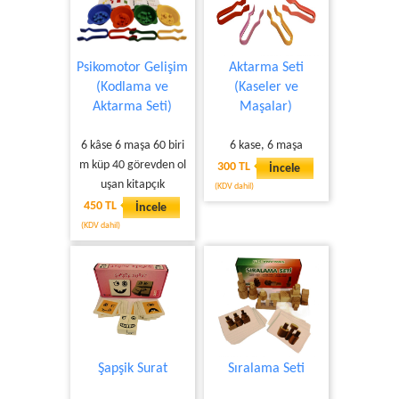
Psikomotor Gelişim
Aktarma Seti
(Kodlama ve
(Kaseler ve
Aktarma Seti)
Maşalar)
6 kâse 6 maşa 60 biri
6 kase, 6 maşa
m küp 40 görevden ol
300 TL
İncele
uşan kitapçık
(KDV dahil)
450 TL
İncele
(KDV dahil)
Şapşik Surat
Sıralama Seti