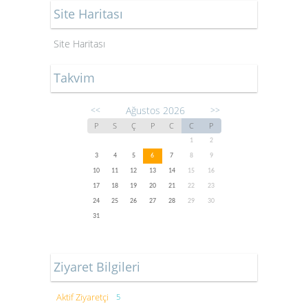
Site Haritası
Site Haritası
Takvim
Ağustos 2026
<<
>>
P
S
Ç
P
C
C
P
1
2
3
4
5
6
7
8
9
10
11
12
13
14
15
16
17
18
19
20
21
22
23
24
25
26
27
28
29
30
31
Ziyaret Bilgileri
Aktif Ziyaretçi
5