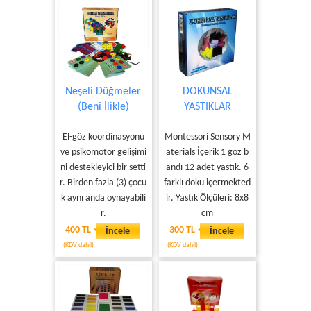
Neşeli Düğmeler
DOKUNSAL
(Beni İlikle)
YASTIKLAR
El-göz koordinasyonu
Montessori Sensory M
ve psikomotor gelişimi
aterials İçerik 1 göz b
ni destekleyici bir setti
andı 12 adet yastık. 6
r. Birden fazla (3) çocu
farklı doku içermekted
k aynı anda oynayabili
ir. Yastık Ölçüleri: 8x8
r.
cm
400 TL
300 TL
İncele
İncele
(KDV dahil)
(KDV dahil)