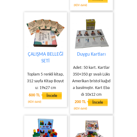
(KDV dahil)
ÇALIŞMA BELLEĞİ
Duygu Kartları
SETİ
Adet: 50 kart. Kartlar
Toplam 5 renkli kitap,
350+350 gr sıvalı Lüks
312 sayfa Kitap Boyut
Amerikan bristol kağıd
u: 19x27 cm
a basılmıştır. Kart Eba
dı 10x12 cm
600 TL
İncele
200 TL
(KDV dahil)
İncele
(KDV dahil)