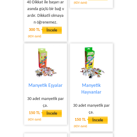
40 Dikkat ile başarı ar
(KDV dahil)
asında güçlü bir bağ v
ardır. Dikkatli olmaya
n öğrenemez.
300 TL
İncele
(KDV dahil)
Manyetik Eşyalar
Manyetik
Hayvanlar
30 adet manyetik par
ça.
30 adet manyetik par
ça.
150 TL
İncele
150 TL
(KDV dahil)
İncele
(KDV dahil)