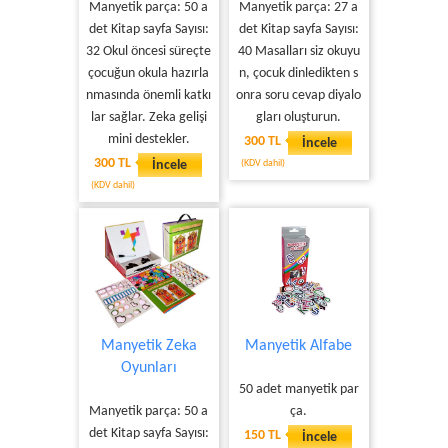
Manyetik parça: 50 a
Manyetik parça: 27 a
det Kitap sayfa Sayısı:
det Kitap sayfa Sayısı:
32 Okul öncesi süreçte
40 Masalları siz okuyu
çocuğun okula hazırla
n, çocuk dinledikten s
nmasında önemli katkı
onra soru cevap diyalo
lar sağlar. Zeka gelişi
gları oluşturun.
mini destekler.
300 TL
İncele
300 TL
İncele
(KDV dahil)
(KDV dahil)
Manyetik Zeka
Manyetik Alfabe
Oyunları
50 adet manyetik par
Manyetik parça: 50 a
ça.
det Kitap sayfa Sayısı:
150 TL
İncele