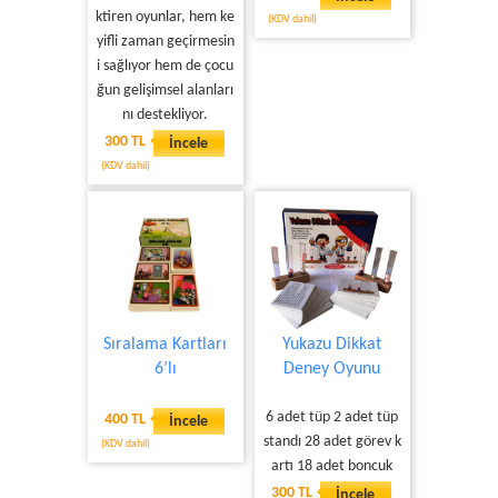
ktiren oyunlar, hem ke
(KDV dahil)
yifli zaman geçirmesin
i sağlıyor hem de çocu
ğun gelişimsel alanları
nı destekliyor.
300 TL
İncele
(KDV dahil)
Sıralama Kartları
Yukazu Dikkat
6’lı
Deney Oyunu
6 adet tüp 2 adet tüp
400 TL
İncele
standı 28 adet görev k
(KDV dahil)
artı 18 adet boncuk
300 TL
İncele