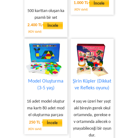
1.000 TL
İncele
(KDV dahil)
500 karttan oluşan ka
psamlı bir set
2.400 TL
İncele
(KDV dahil)
Model Oluşturma
Şirin Küpler (Dikkat
(3-5 yaş)
ve Refleks oyunu)
16 adet model oluştur
4 yaş ve üzeri her yaşt
ma kartı 80 adet mod
aki bireyin gerek okul
el oluşturma parçası
ortamında, gerekse e
v ortamında ailecek o
250 TL
İncele
ynayabileceği bir oyun
(KDV dahil)
dur.