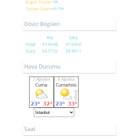
Bugün Toplam
166
Toplam Ziyaret
431799
Döviz Bilgileri
Alış
Satış
Dolar
47.4548
47.6450
Euro
54.7716
54.9911
Hava Durumu
Saat