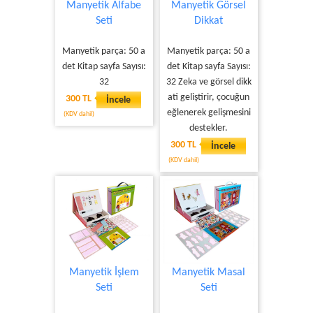
Manyetik Alfabe
Manyetik Görsel
Seti
Dikkat
Manyetik parça: 50 a
Manyetik parça: 50 a
det Kitap sayfa Sayısı:
det Kitap sayfa Sayısı:
32
32 Zeka ve görsel dikk
ati geliştirir, çocuğun
300 TL
İncele
eğlenerek gelişmesini
(KDV dahil)
destekler.
300 TL
İncele
(KDV dahil)
Manyetik İşlem
Manyetik Masal
Seti
Seti