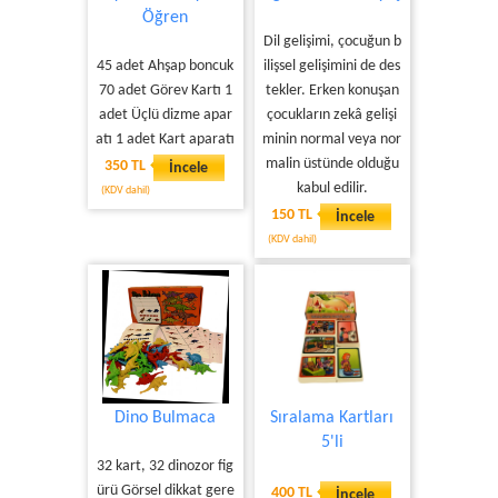
Öğren
Dil gelişimi, çocuğun b
45 adet Ahşap boncuk
ilişsel gelişimini de des
70 adet Görev Kartı 1
tekler. Erken konuşan
adet Üçlü dizme apar
çocukların zekâ gelişi
atı 1 adet Kart aparatı
minin normal veya nor
malin üstünde olduğu
350 TL
İncele
kabul edilir.
(KDV dahil)
150 TL
İncele
(KDV dahil)
Dino Bulmaca
Sıralama Kartları
5'li
32 kart, 32 dinozor fig
ürü Görsel dikkat gere
400 TL
İncele