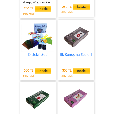
4 küp, 20 görev kartı
250 TL
İncele
200 TL
İncele
(KDV dahil)
(KDV dahil)
Disleksi Seti
İlk Konuşma Sesleri
500 TL
300 TL
İncele
İncele
(KDV dahil)
(KDV dahil)