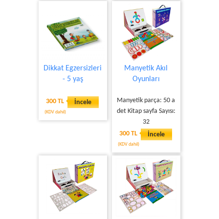
Dikkat Egzersizleri
Manyetik Akıl
- 5 yaş
Oyunları
Manyetik parça: 50 a
300 TL
İncele
det Kitap sayfa Sayısı:
(KDV dahil)
32
300 TL
İncele
(KDV dahil)