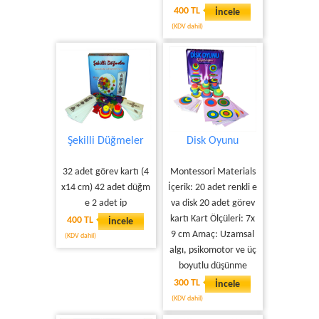
400 TL
İncele
(KDV dahil)
Şekilli Düğmeler
Disk Oyunu
32 adet görev kartı (4
Montessori Materials
x14 cm) 42 adet düğm
İçerik: 20 adet renkli e
e 2 adet ip
va disk 20 adet görev
kartı Kart Ölçüleri: 7x
400 TL
İncele
9 cm Amaç: Uzamsal
(KDV dahil)
algı, psikomotor ve üç
boyutlu düşünme
300 TL
İncele
(KDV dahil)