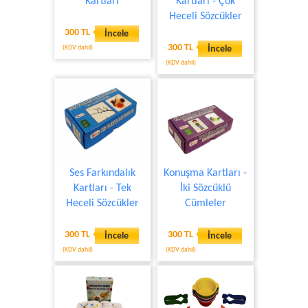
Kartları
Kartları - Çok
Heceli Sözcükler
300 TL
İncele
300 TL
(KDV dahil)
İncele
(KDV dahil)
Ses Farkındalık
Konuşma Kartları -
Kartları - Tek
İki Sözcüklü
Heceli Sözcükler
Cümleler
300 TL
300 TL
İncele
İncele
(KDV dahil)
(KDV dahil)