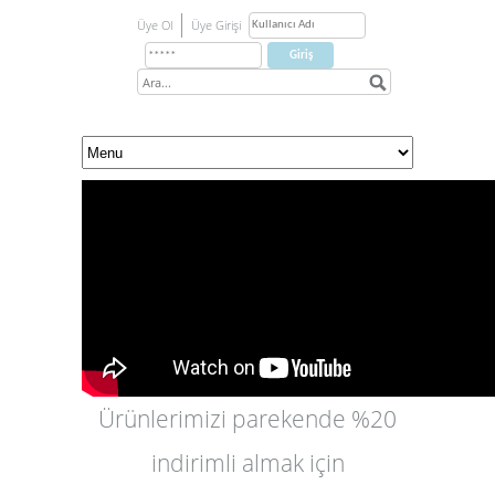
Üye Ol
Üye Girişi
Ürünlerimizi parekende %20
indirimli almak için