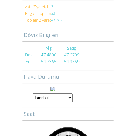
Aktif Ziyaretçi
3
Bugün Toplam
23
Toplam Ziyaret
431892
Döviz Bilgileri
Alış
Satış
Dolar
47.4896
47.6799
Euro
54.7365
54.9559
Hava Durumu
Saat