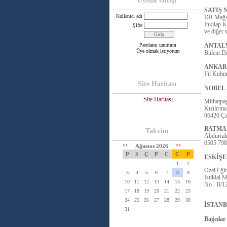
Üyelik Girişi
SATIŞ
Kullanıcı adı
DR Mağaz
İnkılap K
Şifre
ve diğer s
Parolamı unuttum
ANTAL
Üye olmak istiyorum
Bülent Di
ANKAR
Fil Kültü
Site Haritası
NOBEL 
Site Haritası
Mithatpa
Kızılırma
06420 Ça
BATMA
Takvim
Abdurra
0505 798
<<
Ağustos 2026
>>
P
S
Ç
P
C
C
P
ESKİŞE
1
2
Özel Eğit
3
4
5
6
7
8
9
İstiklal 
10
11
12
13
14
15
16
No : B/1
17
18
19
20
21
22
23
24
25
26
27
28
29
30
İSTAN
31
Bağcılar