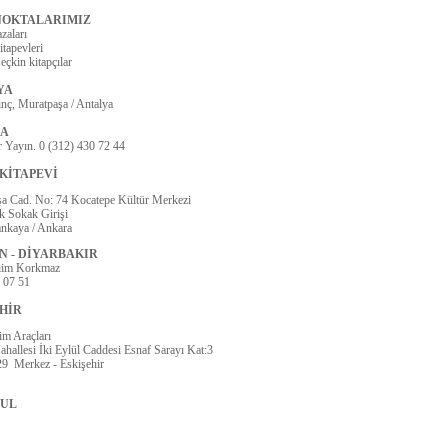
 NOKTALARIMIZ
aları
itapevleri
eçkin kitapçılar
YA
nç, Muratpaşa / Antalya
A
r Yayın. 0 (312) 430 72 44
KİTAPEVİ
şa Cad. No: 74 Kocatepe Kültür Merkezi
k Sokak Girişi
nkaya / Ankara
N - DİYARBAKIR
him Korkmaz
 07 51
HİR
im Araçları
Mahallesi İki Eylül Caddesi Esnaf Sarayı Kat:3
29 Merkez - Eskişehir
BUL