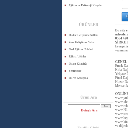
Eğitim ve Psikoloji Kitapları
ÜRÜNLER
Bu site 
adresler
Dikkat Geliştirme Setleri
0554 420
ŞİRKET
Zeka Geliştirme Setleri
Esenşehi
Özel Eğitim Ürünleri
yaşanmama
Eğitici Ürünler
GENEL
Otizm Kitaplığı
Emek Da
Kida Dağ
Seminerler
Yelpaze 
Final Dağ
Dil ve Konuşma
Huzur Da
Mercan k
ONLİNE 
Ürün Ara
www.yuk
www.ide
www.reha
www.N1
Detaylı Ara
www.tre
www.hep
www.kita
ve diğerler