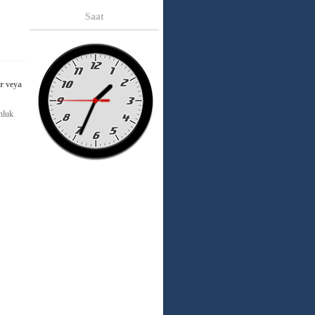
Saat
ir veya
nluk