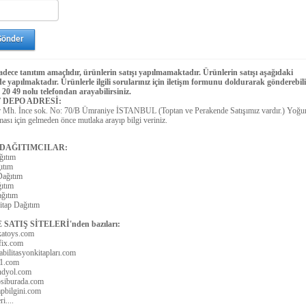
sadece tanıtım amaçlıdır, ürünlerin satışı yapılmamaktadır. Ürünlerin satışı aşağıdaki
de yapılmaktadır. Ürünlerle ilgili sorularınız için iletişm formunu doldurarak gönderebil
 20 49 nolu telefondan arayabilirsiniz.
 DEPO ADRESİ:
r Mh. İnce sok. No: 70/B Ümraniye İSTANBUL (Toptan ve Perakende Satışımız vardır.) Yoğu
sı için gelmeden önce mutlaka arayıp bilgi veriniz.
 DAĞITIMCILAR:
ğıtım
ıtım
Dağıtım
ıtım
ğıtım
itap Dağıtım
SATIŞ SİTELERİ'nden bazıları:
atoys.com
fix.com
bilitasyonkitapları.com
1.com
ndyol.com
siburada.com
pbilgini.com
i....