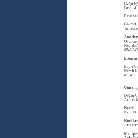
Çağrı Eğ
İstoç 14.
Eminön
Gökmen 
Tahtakal
Ataşehir
Oyuncak 
Novada 
0546 243
Esenyur
Boylu Oy
Namık Ke
Müşteri 
Ümraniy
Doğan O
Atatürk 
Kartal
Kitap Dün
Küçükçe
Akis Kit
Maltepe