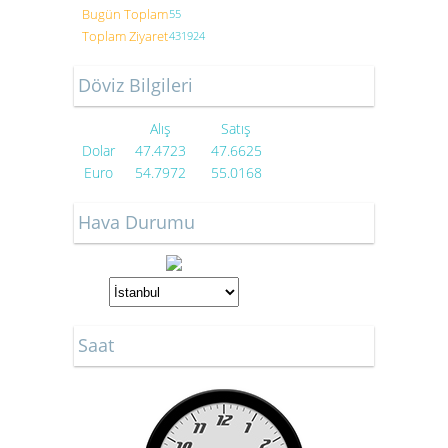
Bugün Toplam
55
Toplam Ziyaret
431924
Döviz Bilgileri
Alış
Satış
Dolar
47.4723
47.6625
Euro
54.7972
55.0168
Hava Durumu
Saat