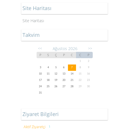
Site Haritası
Site Haritası
Takvim
Ağustos 2026
<<
>>
P
S
Ç
P
C
C
P
1
2
3
4
5
6
7
8
9
10
11
12
13
14
15
16
17
18
19
20
21
22
23
24
25
26
27
28
29
30
31
Ziyaret Bilgileri
Aktif Ziyaretçi
1