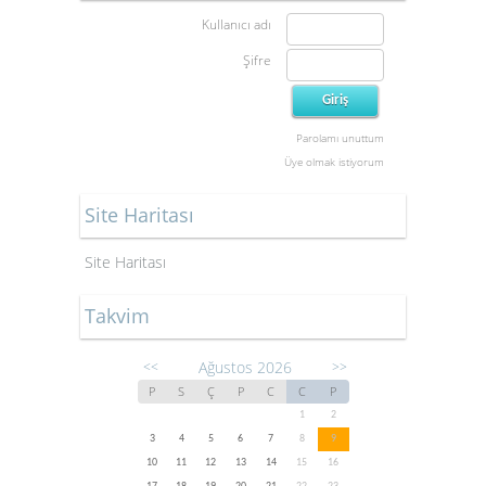
Kullanıcı adı
Şifre
Parolamı unuttum
Üye olmak istiyorum
Site Haritası
Site Haritası
Takvim
Ağustos 2026
<<
>>
P
S
Ç
P
C
C
P
1
2
3
4
5
6
7
8
9
10
11
12
13
14
15
16