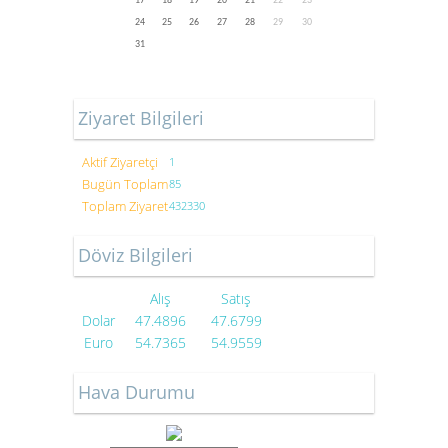
17
18
19
20
21
22
23
24
25
26
27
28
29
30
31
Ziyaret Bilgileri
Aktif Ziyaretçi
1
Bugün Toplam
85
Toplam Ziyaret
432330
Döviz Bilgileri
Alış
Satış
Dolar
47.4896
47.6799
Euro
54.7365
54.9559
Hava Durumu