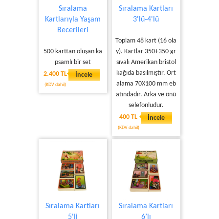
Sıralama
Sıralama Kartları
Kartlarıyla Yaşam
3'lü-4'lü
Becerileri
Toplam 48 kart (16 ola
500 karttan oluşan ka
y). Kartlar 350+350 gr
psamlı bir set
sıvalı Amerikan bristol
kağıda basılmıştır. Ort
2.400 TL
İncele
alama 70X100 mm eb
(KDV dahil)
atındadır. Arka ve önü
selefonludur.
400 TL
İncele
(KDV dahil)
Sıralama Kartları
Sıralama Kartları
5'li
6’lı