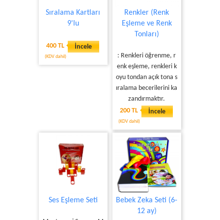
Sıralama Kartları
Renkler (Renk
9'lu
Eşleme ve Renk
Tonları)
400 TL
İncele
: Renkleri öğrenme, r
(KDV dahil)
enk eşleme, renkleri k
oyu tondan açık tona s
ıralama becerilerini ka
zandırmaktır.
200 TL
İncele
(KDV dahil)
Ses Eşleme Seti
Bebek Zeka Seti (6-
12 ay)