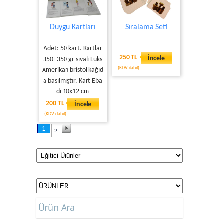
Duygu Kartları
Sıralama Seti
Adet: 50 kart. Kartlar
250 TL
İncele
350+350 gr sıvalı Lüks
(KDV dahil)
Amerikan bristol kağıd
a basılmıştır. Kart Eba
dı 10x12 cm
200 TL
İncele
(KDV dahil)
1
2
Ürün Ara