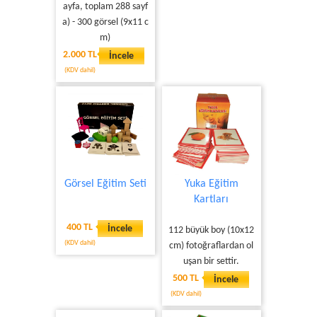
ayfa, toplam 288 sayf
a) - 300 görsel (9x11 c
m)
2.000 TL
İncele
(KDV dahil)
Görsel Eğitim Seti
Yuka Eğitim
Kartları
400 TL
İncele
112 büyük boy (10x12
(KDV dahil)
cm) fotoğraflardan ol
uşan bir settir.
500 TL
İncele
(KDV dahil)