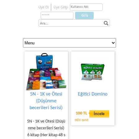
Üye Ol
Üye Girişi
5N - 1K ve Ötesi
Eğitici Domino
(Düşünme
becerileri Serisi)
100 TL
İncele
(KDV dahil)
5N - 1K ve Ötesi (Düşü
nme becerileri Serisi)
6 kitap (Her kitap 48 s