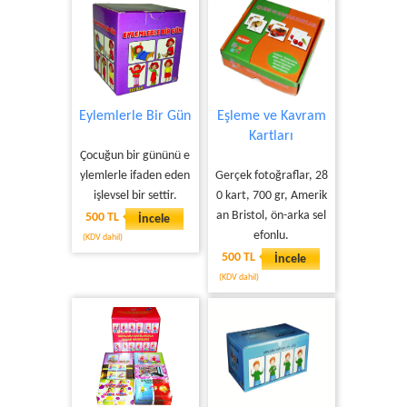
Eylemlerle Bir Gün
Eşleme ve Kavram
Kartları
Çocuğun bir gününü e
ylemlerle ifaden eden
Gerçek fotoğraflar, 28
işlevsel bir settir.
0 kart, 700 gr, Amerik
an Bristol, ön-arka sel
500 TL
İncele
efonlu.
(KDV dahil)
500 TL
İncele
(KDV dahil)