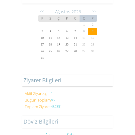
Ağustos 2026
<<
>>
P
S
Ç
P
C
C
P
1
2
3
4
5
6
7
8
9
10
11
12
13
14
15
16
17
18
19
20
21
22
23
24
25
26
27
28
29
30
31
Ziyaret Bilgileri
Aktif Ziyaretçi
1
Bugün Toplam
86
Toplam Ziyaret
432331
Döviz Bilgileri
Alış
Satış