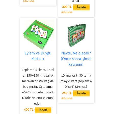
ma kartı.
(KDV dahil)
300 TL
İncele
(KDV dahil)
Eylem ve Duygu
Neydi, Ne olacak?
Kartları
(Önce-sonra-şimdi
kavramı)
Toplam 130 kart. Kartl
ar 350+350 gr sıvalı A
10 ana kart, 30 tama
merikan bristol kağıda
mlayıcı kart (toplam 4
basılmıştır. Ortalama
0 kart) (3-6 yaş)
65X65 mm ebatındadı
250 TL
İncele
r. Arka ve önü selefonl
(KDV dahil)
udur.
400 TL
İncele