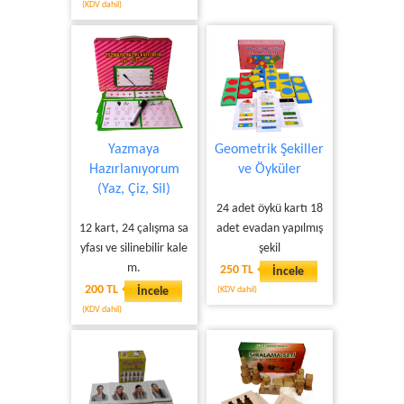
(KDV dahil)
Yazmaya
Geometrik Şekiller
Hazırlanıyorum
ve Öyküler
(Yaz, Çiz, Sil)
24 adet öykü kartı 18
12 kart, 24 çalışma sa
adet evadan yapılmış
yfası ve silinebilir kale
şekil
m.
250 TL
İncele
200 TL
İncele
(KDV dahil)
(KDV dahil)