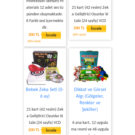
Montessori Sensory M
aterials 12 adet ses tü
21 kart (42 resim) Zek
pünden oluşmaktadır.
a Geliştirici Oyunlar ki
6 Farklı sesi içermekte
tabı (24 sayfa) VCD
dir.
200 TL
İncele
300 TL
İncele
(KDV dahil)
(KDV dahil)
Bebek Zeka Seti (0-
Dikkat ve Görsel
6 ay)
Algı (Gölgeler,
Renkler ve
21 kart (42 resim) Zek
Şekiller)
a Geliştirici Oyunlar ki
tabı (24 sayfa) VCD
6 ana kart, 12 uygula
ma resmi ve 46 uygula
200 TL
İncele