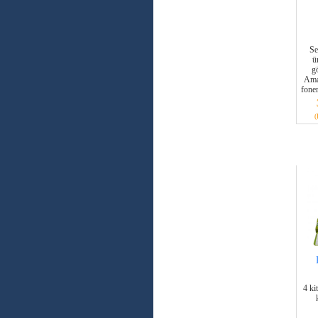
Se
ü
g
Ama
fonem
(
4 ki