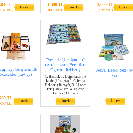
.000 TL
1.500 TL
1.000 TL
İncele
İncele
İncele
KDV dahil)
(KDV dahil)
(KDV dahil)
“Sesleri Öğreniyorum”
(Artikülasyon Becerileri
uşmayı Geliştiren İlk
Öğretim Rehberi)
Sosyal Beceri Seti (4-
Sözcükler (12+ ay)
yaş)
1. Hazırlık ve Değerlendirme
kitabı (16 sayfa) 2. Çalışma
Rehberi (48 sayfa) 3. 21 adet
kart (20x28 cm) 4. Eşleme
kartları (300 kart)
200 TL
İncele
İncele
İncele
KDV dahil)