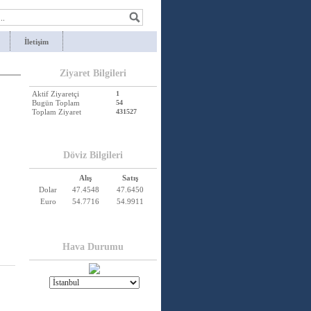
İletişim
Ziyaret Bilgileri
Aktif Ziyaretçi
1
Bugün Toplam
54
Toplam Ziyaret
431527
Döviz Bilgileri
Alış
Satış
Dolar
47.4548
47.6450
Euro
54.7716
54.9911
Hava Durumu