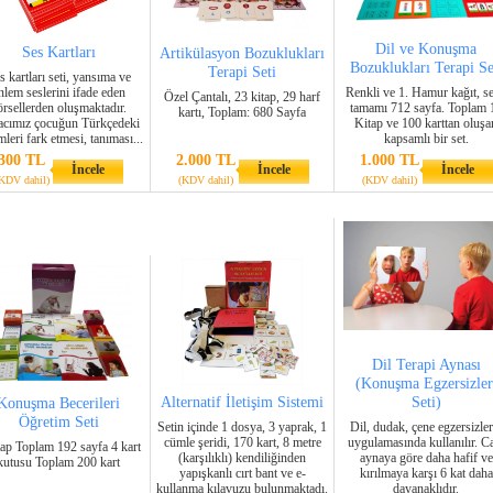
Dil ve Konuşma
Ses Kartları
Artikülasyon Bozuklukları
Bozuklukları Terapi Se
Terapi Seti
s kartları seti, yansıma ve
nlem seslerini ifade eden
Renkli ve 1. Hamur kağıt, se
Özel Çantalı, 23 kitap, 29 harf
örsellerden oluşmaktadır.
tamamı 712 sayfa. Toplam 
kartı, Toplam: 680 Sayfa
cımız çocuğun Türkçedeki
Kitap ve 100 karttan oluşa
leri fark etmesi, tanıması...
kapsamlı bir set.
300 TL
2.000 TL
1.000 TL
İncele
İncele
İncele
KDV dahil)
(KDV dahil)
(KDV dahil)
Dil Terapi Aynası
(Konuşma Egzersizler
Alternatif İletişim Sistemi
Seti)
Konuşma Becerileri
Öğretim Seti
Setin içinde 1 dosya, 3 yaprak, 1
Dil, dudak, çene egzersizler
cümle şeridi, 170 kart, 8 metre
uygulamasında kullanılır. 
tap Toplam 192 sayfa 4 kart
(karşılıklı) kendiliğinden
aynaya göre daha hafif ve
kutusu Toplam 200 kart
yapışkanlı cırt bant ve e-
kırılmaya karşı 6 kat daha
kullanma kılavuzu bulunmaktadı.
dayanaklıdır.