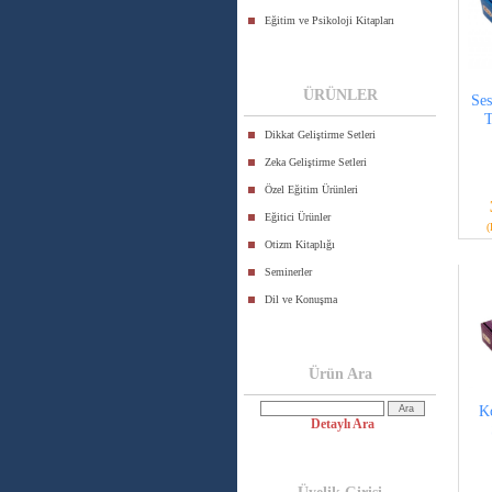
Eğitim ve Psikoloji Kitapları
ÜRÜNLER
Ses
T
Dikkat Geliştirme Setleri
Zeka Geliştirme Setleri
Özel Eğitim Ürünleri
Eğitici Ürünler
(
Otizm Kitaplığı
Seminerler
Dil ve Konuşma
Ürün Ara
Ko
Detaylı Ara