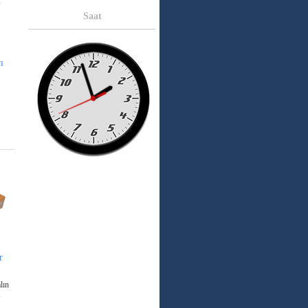
Saat
ı
r
lın