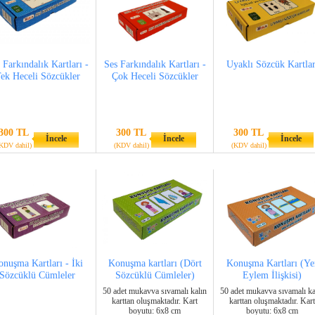
 Farkındalık Kartları -
Ses Farkındalık Kartları -
Uyaklı Sözcük Kartlar
ek Heceli Sözcükler
Çok Heceli Sözcükler
300 TL
300 TL
300 TL
İncele
İncele
İncele
KDV dahil)
(KDV dahil)
(KDV dahil)
nuşma Kartları - İki
Konuşma kartları (Dört
Konuşma Kartları (Ye
Sözcüklü Cümleler
Sözcüklü Cümleler)
Eylem İlişkisi)
50 adet mukavva sıvamalı kalın
50 adet mukavva sıvamalı ka
karttan oluşmaktadır. Kart
karttan oluşmaktadır. Kart
boyutu: 6x8 cm
boyutu: 6x8 cm