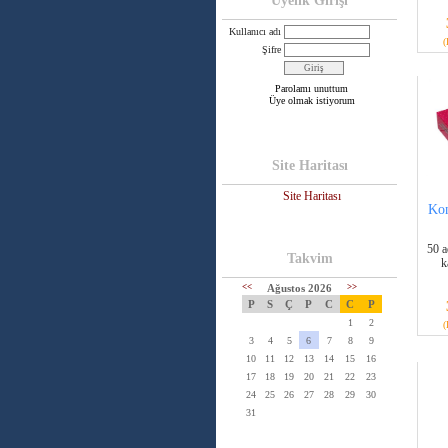
Üyelik Girişi
Kullanıcı adı
(
Şifre
Parolamı unuttum
Üye olmak istiyorum
Site Haritası
Site Haritası
Kon
50 a
Takvim
k
<<
Ağustos 2026
>>
P
S
Ç
P
C
C
P
1
2
(
3
4
5
6
7
8
9
10
11
12
13
14
15
16
17
18
19
20
21
22
23
24
25
26
27
28
29
30
31