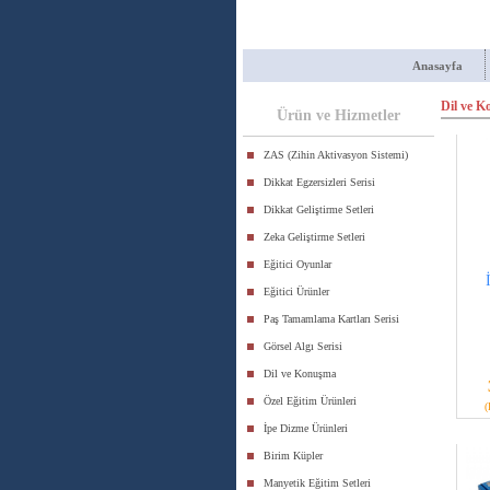
Anasayfa
Dil ve 
Ürün ve Hizmetler
ZAS (Zihin Aktivasyon Sistemi)
Dikkat Egzersizleri Serisi
Dikkat Geliştirme Setleri
Zeka Geliştirme Setleri
Eğitici Oyunlar
Eğitici Ürünler
Paş Tamamlama Kartları Serisi
Görsel Algı Serisi
Dil ve Konuşma
Özel Eğitim Ürünleri
(
İpe Dizme Ürünleri
Birim Küpler
Manyetik Eğitim Setleri