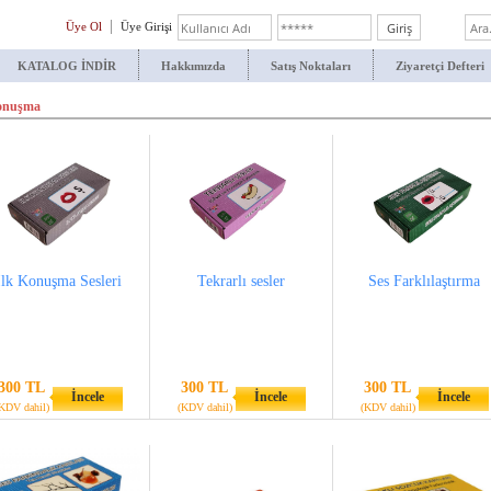
Üye Ol
Üye Girişi
KATALOG İNDİR
Hakkımızda
Satış Noktaları
Ziyaretçi Defteri
Konuşma
İlk Konuşma Sesleri
Tekrarlı sesler
Ses Farklılaştırma
300 TL
300 TL
300 TL
İncele
İncele
İncele
KDV dahil)
(KDV dahil)
(KDV dahil)