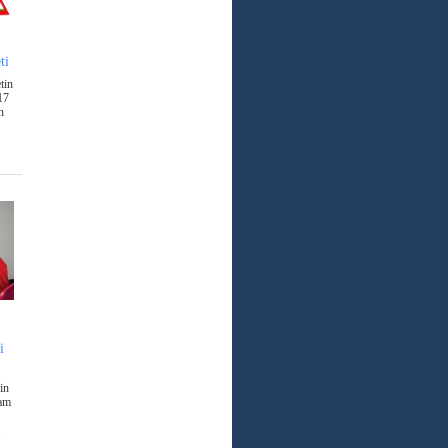
ti
tin
17
n
i
in
Cam