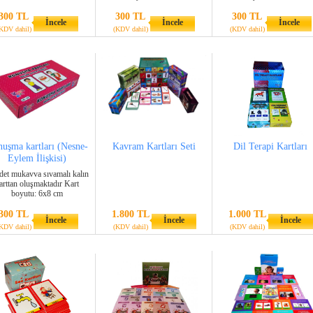
300 TL
300 TL
300 TL
İncele
İncele
İncele
KDV dahil)
(KDV dahil)
(KDV dahil)
uşma kartları (Nesne-
Kavram Kartları Seti
Dil Terapi Kartları
Eylem İlişkisi)
det mukavva sıvamalı kalın
arttan oluşmaktadır Kart
boyutu: 6x8 cm
300 TL
1.800 TL
1.000 TL
İncele
İncele
İncele
KDV dahil)
(KDV dahil)
(KDV dahil)