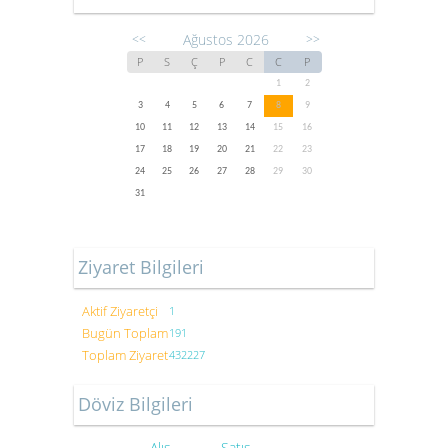
Ağustos 2026
<<
>>
P
S
Ç
P
C
C
P
1
2
3
4
5
6
7
8
9
10
11
12
13
14
15
16
17
18
19
20
21
22
23
24
25
26
27
28
29
30
31
Ziyaret Bilgileri
Aktif Ziyaretçi
1
Bugün Toplam
191
Toplam Ziyaret
432227
Döviz Bilgileri
Alış
Satış