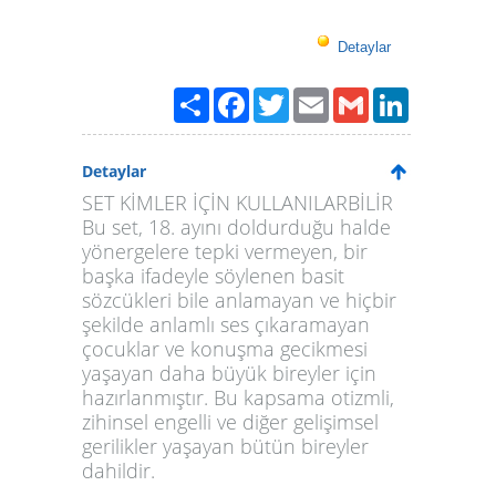
Detaylar
Paylaş
Facebook
Twitter
Email
Gmail
LinkedIn
Detaylar
SET KİMLER İÇİN KULLANILARBİLİR
Bu set, 18. ayını doldurduğu halde
yönergelere tepki vermeyen, bir
başka ifadeyle söylenen basit
sözcükleri bile anlamayan ve hiçbir
şekilde anlamlı ses çıkaramayan
çocuklar ve konuşma gecikmesi
yaşayan daha büyük bireyler için
hazırlanmıştır. Bu kapsama otizmli,
zihinsel engelli ve diğer gelişimsel
gerilikler yaşayan bütün bireyler
dahildir.