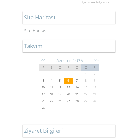
Üye olmak istiyorum
Site Haritası
Site Haritası
Takvim
Ağustos 2026
<<
>>
P
S
Ç
P
C
C
P
1
2
3
4
5
6
7
8
9
10
11
12
13
14
15
16
17
18
19
20
21
22
23
24
25
26
27
28
29
30
31
Ziyaret Bilgileri