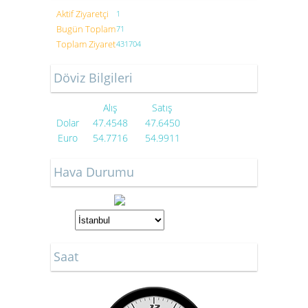
Aktif Ziyaretçi
1
Bugün Toplam
71
Toplam Ziyaret
431704
Döviz Bilgileri
Alış
Satış
Dolar
47.4548
47.6450
Euro
54.7716
54.9911
Hava Durumu
Saat